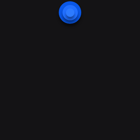
Sisteme
Suport tehnic
securitate