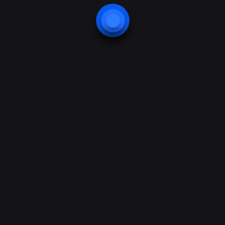
Urna auctor, turpis eu, curabitur
maecenas vitae?
Vel cursus sagittis sem nullam odio
pede?
Complete Confidentiality
Itaque earum rerum hic tenetur a sapiente